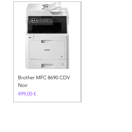
Brother MFC 8690 CDV
Canon MG 2551 Noi
Noir
Prix
49,90 €
Prix
499,00 €