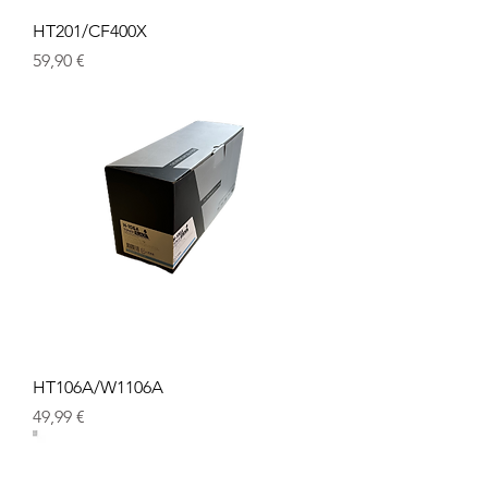
HT201/CF400X
Prix
59,90 €
HT106A/W1106A
Prix
49,99 €