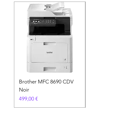
Brother MFC 8690 CDV
Canon MG 2551 Noi
Noir
Prix
49,90 €
Prix
499,00 €