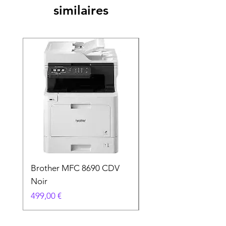
similaires
Brother MFC 8690 CDV
Canon MG 2551 Noi
Noir
Prix
49,90 €
Prix
499,00 €