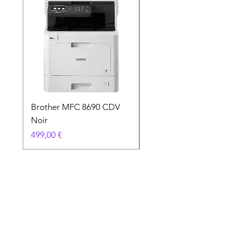
Brother MFC 8690 CDV
Canon MG 2551 Noi
Noir
Prix
49,90 €
Prix
499,00 €