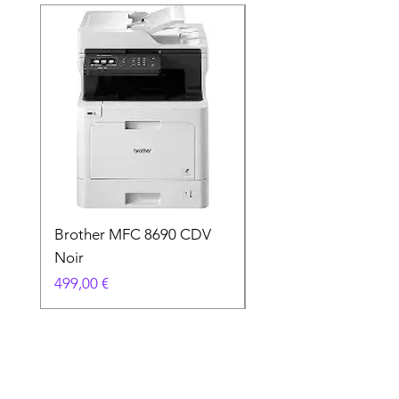
Brother MFC 8690 CDV
Canon MG 2551 Noi
Noir
Prix
49,90 €
Prix
499,00 €