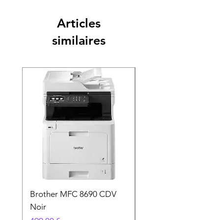
Articles
similaires
Brother MFC 8690 CDV
Canon MG 2551 Noi
Noir
Prix
49,90 €