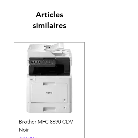
Articles
similaires
Brother MFC 8690 CDV
Canon MG 2551 Noi
Noir
Prix
49,90 €