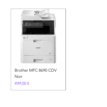
Brother MFC 8690 CDV
Canon MG 2551 Noi
Noir
Prix
49,90 €
Prix
499,00 €