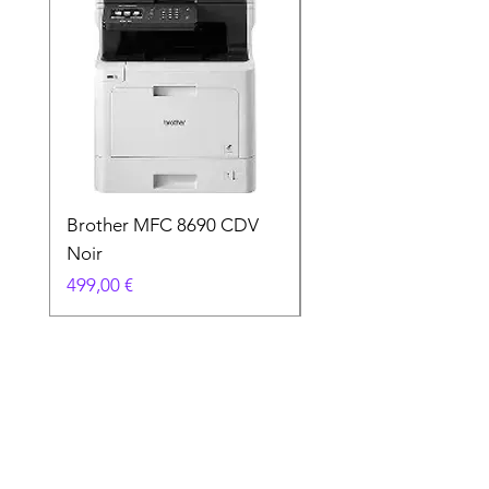
Brother MFC 8690 CDV
Canon MG 2551 Noi
Noir
Prix
49,90 €
Prix
499,00 €