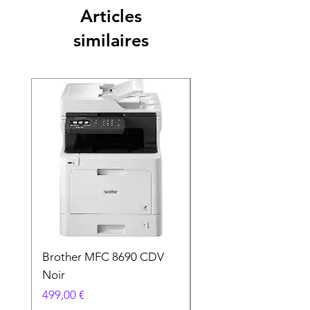
Articles
similaires
Brother MFC 8690 CDV
Canon MG 2551 Noi
Noir
Prix
49,90 €
Prix
499,00 €