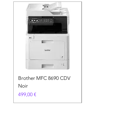
Brother MFC 8690 CDV
Canon MG 2551 Noi
Noir
Prix
49,90 €
Prix
499,00 €