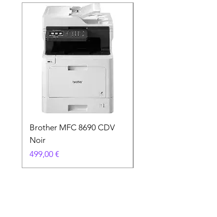
Brother MFC 8690 CDV
Canon MG 2551 Noi
Noir
Prix
49,90 €
Prix
499,00 €