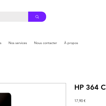
s
Nos services
Nous contacter
À propos
HP 364 
Prix
17,90 €