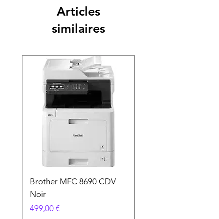
Articles
similaires
Brother MFC 8690 CDV
Canon MG 2551 Noi
Noir
Prix
49,90 €
Prix
499,00 €