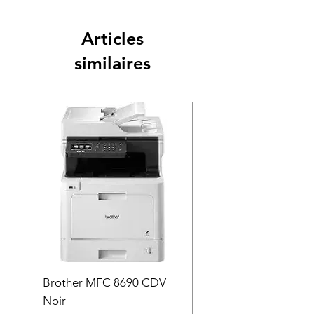
Articles
similaires
Brother MFC 8690 CDV
Canon MG 2551 Noi
Noir
Prix
49,90 €