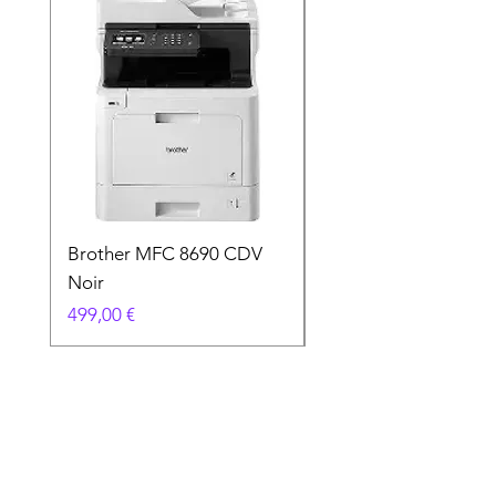
Brother MFC 8690 CDV
Canon MG 2551 Noi
Noir
Prix
49,90 €
Prix
499,00 €