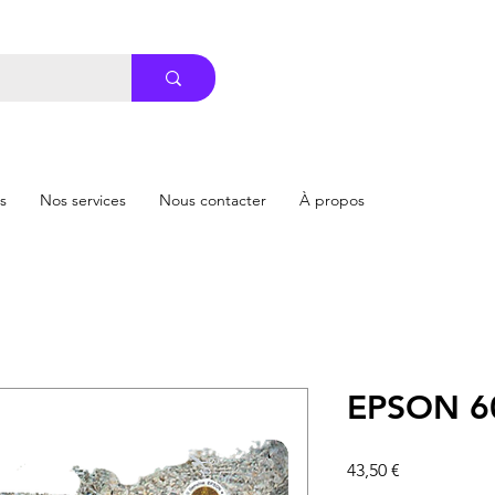
s
Nos services
Nous contacter
À propos
EPSON 6
Prix
43,50 €