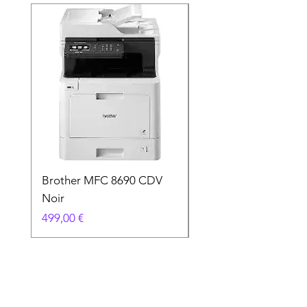
Brother MFC 8690 CDV
Canon MG 2551 Noi
Noir
Prix
49,90 €
Prix
499,00 €