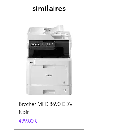
similaires
Brother MFC 8690 CDV
Canon MG 2551 Noi
Noir
Prix
49,90 €
Prix
499,00 €