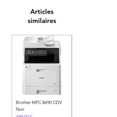
Articles
similaires
Brother MFC 8690 CDV
Canon MG 2551 Noi
Noir
Prix
49,90 €
Prix
499,00 €