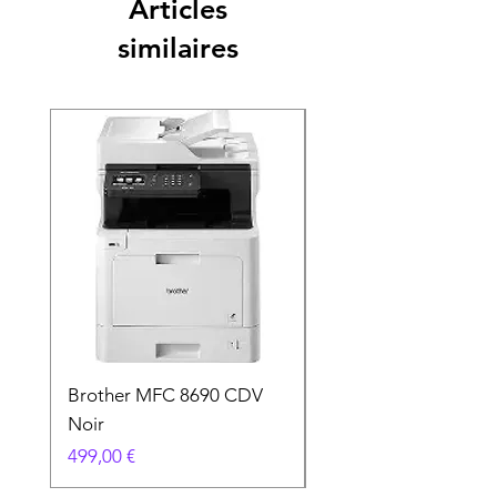
Articles
similaires
Brother MFC 8690 CDV
Canon MG 2551 Noi
Noir
Prix
49,90 €
Prix
499,00 €