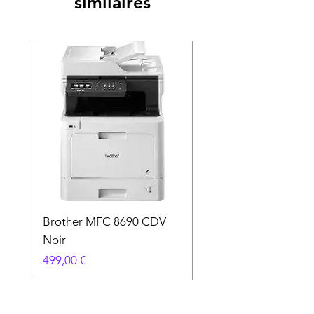
similaires
Brother MFC 8690 CDV
Canon MG 2551 Noi
Noir
Prix
49,90 €
Prix
499,00 €