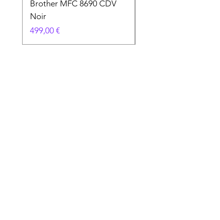
Brother MFC 8690 CDV
Canon MG 2551 Noi
Noir
Prix
49,90 €
Prix
499,00 €