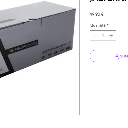
Prix
49,90 €
Quantité
*
Ajoute
S