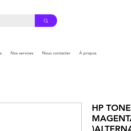
s
Nos services
Nous contacter
À propos
HP TONE
MAGENTA
)ALTERN