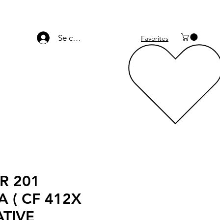
Se connecter
Favorites
R 201
 ( CF 412X
ATIVE