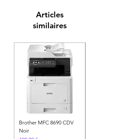
Articles
similaires
Brother MFC 8690 CDV
Canon MG 2551 Noi
Noir
Prix
49,90 €