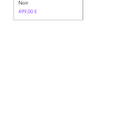
Noir
Prix
49,90 €
Prix
499,00 €