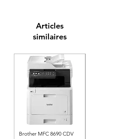
Articles
similaires
Brother MFC 8690 CDV
Canon MG 2551 Noi