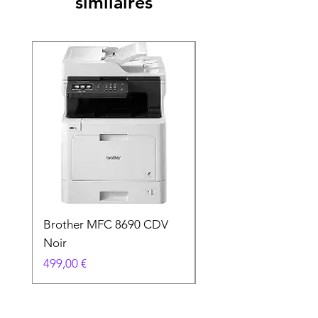
similaires
Brother MFC 8690 CDV
Canon MG 2551 Noi
Noir
Prix
49,90 €
Prix
499,00 €