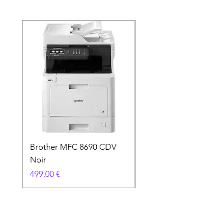
Brother MFC 8690 CDV
Canon MG 2551 Noi
Noir
Prix
49,90 €
Prix
499,00 €