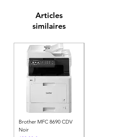
Articles
similaires
Brother MFC 8690 CDV
Canon MG 2551 Noi
Noir
Prix
49,90 €