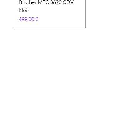
Brother MFC 8690 CDV
Canon MG 2551 Noi
Noir
Prix
49,90 €
Prix
499,00 €