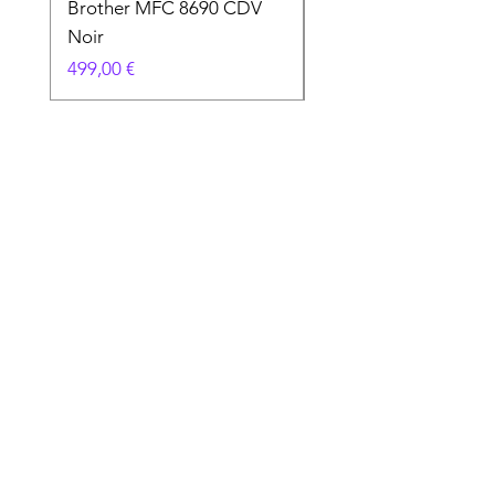
Brother MFC 8690 CDV
Canon MG 2551 Noi
Noir
Prix
49,90 €
Prix
499,00 €