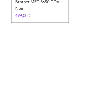
Brother MFC 8690 CDV
Canon MG 2551 Noi
Noir
Prix
49,90 €
Prix
499,00 €