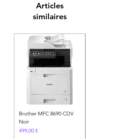
Articles
similaires
Brother MFC 8690 CDV
Canon MG 2551 Noi
Noir
Prix
49,90 €
Prix
499,00 €