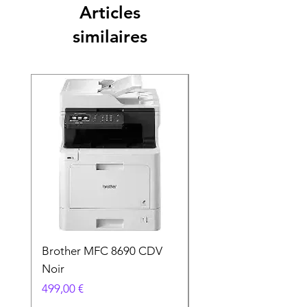
Articles
similaires
Brother MFC 8690 CDV
Canon MG 2551 Noi
Noir
Prix
49,90 €
Prix
499,00 €