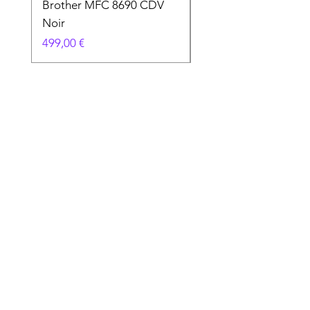
Brother MFC 8690 CDV
Canon MG 2551 Noi
Noir
Prix
49,90 €
Prix
499,00 €