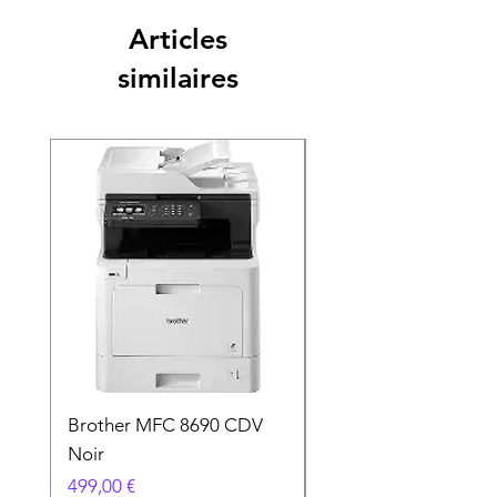
Articles
similaires
Brother MFC 8690 CDV
Canon MG 2551 Noi
Noir
Prix
49,90 €
Prix
499,00 €